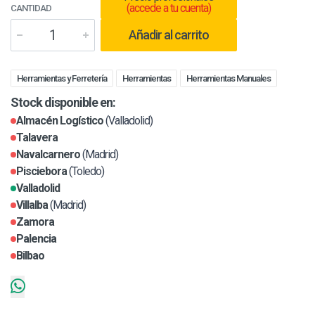
(accede a tu cuenta)
CANTIDAD
Añadir al carrito
Herramientas y Ferretería
Herramientas
Herramientas Manuales
Stock disponible en:
Almacén Logístico
(Valladolid)
Talavera
Navalcarnero
(Madrid)
Pisciebora
(Toledo)
Valladolid
Villalba
(Madrid)
Zamora
Palencia
Bilbao