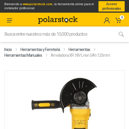
Acceso
Bienvenido a
www.polarstock.com
, la herramienta online para el
instalador profesional
profesionales
0
Inicio
Herramientas y Ferretería
Herramientas
Herramientas Manuales
Amoladora XR 18V Li-Ion 5Ah 125mm