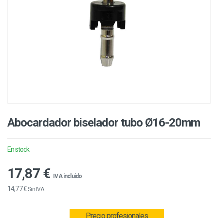
Abocardador biselador tubo Ø16-20mm
En stock
17,87 €
IVA incluido
14,77 €
Sin IVA
Precio profesionales