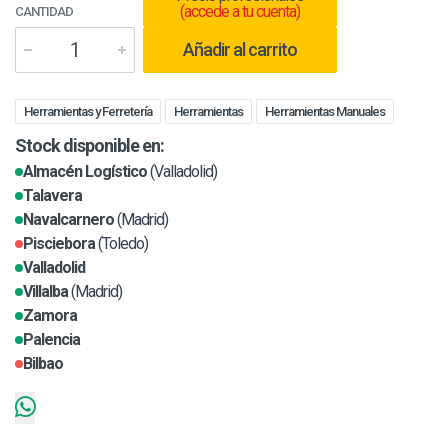
(accede a tu cuenta)
CANTIDAD
Añadir al carrito
Herramientas y Ferretería
Herramientas
Herramientas Manuales
Stock disponible en:
Almacén Logístico
(Valladolid)
Talavera
Navalcarnero
(Madrid)
Pisciebora
(Toledo)
Valladolid
Villalba
(Madrid)
Zamora
Palencia
Bilbao