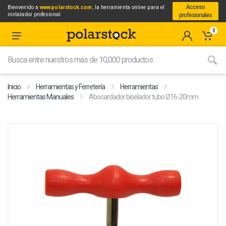
Acceso
Bienvenido a
www.polarstock.com
, la herramienta online para el
instalador profesional
profesionales
0
Inicio
Herramientas y Ferretería
Herramientas
Herramientas Manuales
Abocardador biselador tubo Ø16-20mm