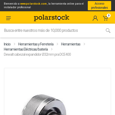
Acceso
Bienvenido a
www.polarstock.com
, la herramienta online para el
instalador profesional
profesionales
0
Inicio
Herramientas y Ferretería
Herramientas
Herramientas Eléctricas/batería
Dewalt cabezal expandidor Ø32mm pra DCE400