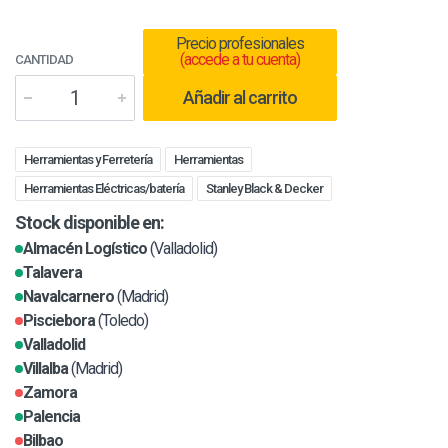
Precio profesionales
(accede a tu cuenta)
CANTIDAD
Añadir al carrito
Herramientas y Ferretería
Herramientas
Herramientas Eléctricas/batería
Stanley Black & Decker
Stock disponible en:
Almacén Logístico
(Valladolid)
Talavera
Navalcarnero
(Madrid)
Pisciebora
(Toledo)
Valladolid
Villalba
(Madrid)
Zamora
Palencia
Bilbao