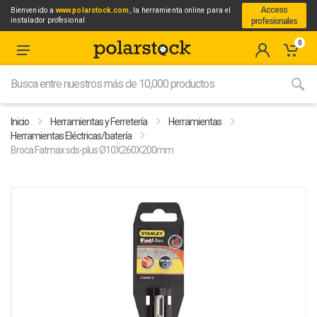
Acceso
Bienvenido a
www.polarstock.com
, la herramienta online para el
instalador profesional
profesionales
0
Inicio
Herramientas y Ferretería
Herramientas
Herramientas Eléctricas/batería
Broca Fatmax sds-plus Ø10X260X200mm