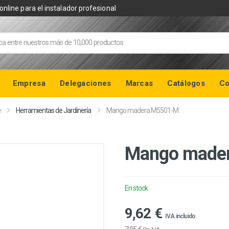
online para el instalador profesional
Empresa
Delegaciones
Marcas
Catálogos
Co
e
Herramientas de Jardinería
Mango madera M5501-M
Mango made
En stock
9,62 €
IVA incluido