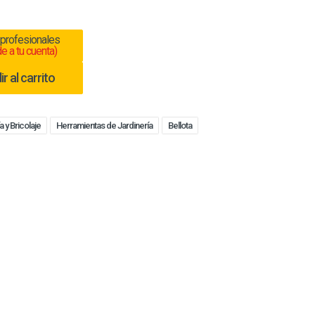
 profesionales
e a tu cuenta)
r al carrito
a y Bricolaje
Herramientas de Jardinería
Bellota