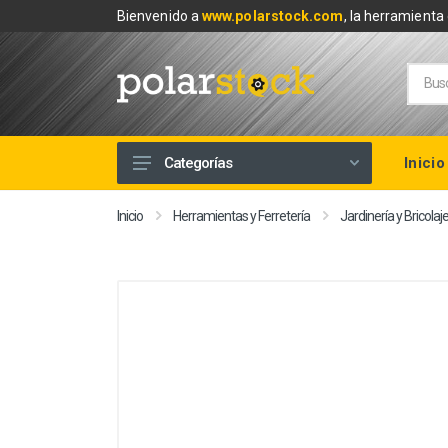
Bienvenido a
www.polarstock.com
, la herramienta 
Inicio
Categorías
Calefacción
Inicio
Herramientas y Ferretería
Jardinería y Bricolaj
Climatización
Renovables
Tuberías y Fontanería
Baños
Piscinas
Herramientas y Ferretería