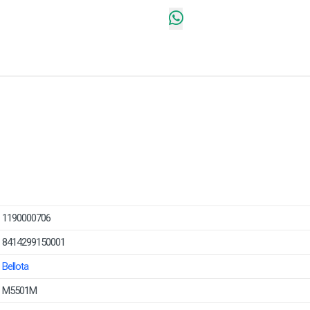
1190000706
8414299150001
Bellota
M5501M