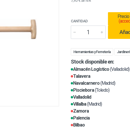
7,95 €
Sin IVA
Precio
(acced
CANTIDAD
Añadi
Herramientas y Ferretería
Jardinerí
Stock disponible en:
Almacén Logístico
(Valladolid)
Talavera
Navalcarnero
(Madrid)
Pisciebora
(Toledo)
Valladolid
Villalba
(Madrid)
Zamora
Palencia
Bilbao