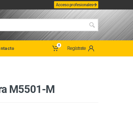
Acceso profesionales
0
Regístrate
ntacto
ra M5501-M