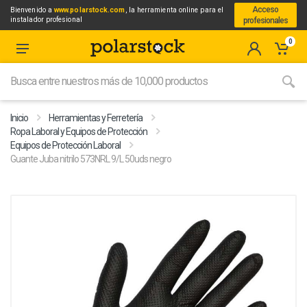
Acceso
Bienvenido a
www.polarstock.com
, la herramienta online para el
instalador profesional
profesionales
0
Inicio
Herramientas y Ferretería
Ropa Laboral y Equipos de Protección
Equipos de Protección Laboral
Guante Juba nitrilo 573NRL 9/L 50uds negro