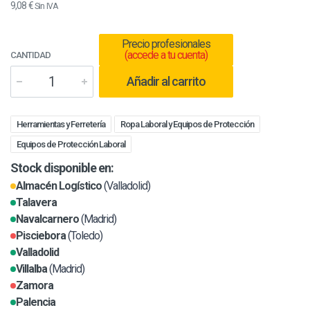
9,08 €
Sin IVA
Precio profesionales
(accede a tu cuenta)
CANTIDAD
Añadir al carrito
Herramientas y Ferretería
Ropa Laboral y Equipos de Protección
Equipos de Protección Laboral
Stock disponible en:
Almacén Logístico
(Valladolid)
Talavera
Navalcarnero
(Madrid)
Pisciebora
(Toledo)
Valladolid
Villalba
(Madrid)
Zamora
Palencia