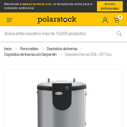
Acceso
Bienvenido a
www.polarstock.com
, la herramienta online para el
instalador profesional
profesionales
0
Inicio
Renovables
Depósitos de Inercia
Depósitos de Inercia con Serpentín
Depósito inercia 250L + BT Dúo