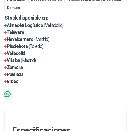
Domusa
Stock disponible en:
Almacén Logístico
(Valladolid)
Talavera
Navalcarnero
(Madrid)
Pisciebora
(Toledo)
Valladolid
Villalba
(Madrid)
Zamora
Palencia
Bilbao
Especificaciones