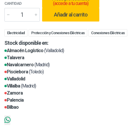
(accede a tu cuenta)
CANTIDAD
Añadir al carrito
Electricidad
Protección y Conexiones Eléctricas
Conexiones Eléctricas
Stock disponible en:
Almacén Logístico
(Valladolid)
Talavera
Navalcarnero
(Madrid)
Pisciebora
(Toledo)
Valladolid
Villalba
(Madrid)
Zamora
Palencia
Bilbao