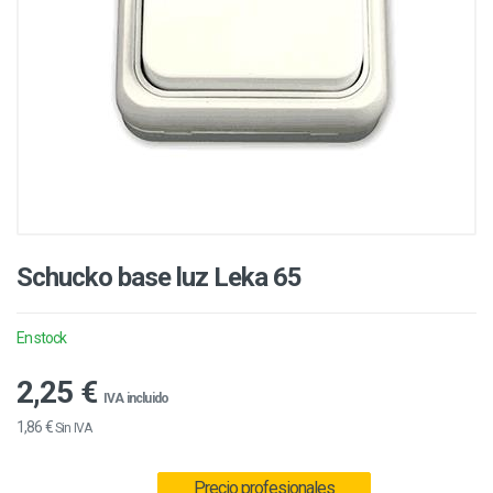
Schucko base luz Leka 65
En stock
2,25 €
IVA incluido
1,86 €
Sin IVA
Precio profesionales