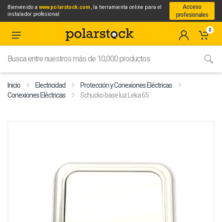
Acceso
Bienvenido a
www.polarstock.com
, la herramienta online para el
instalador profesional
profesionales
0
Inicio
Electricidad
Protección y Conexiones Eléctricas
Conexiones Eléctricas
Schucko base luz Leka 65