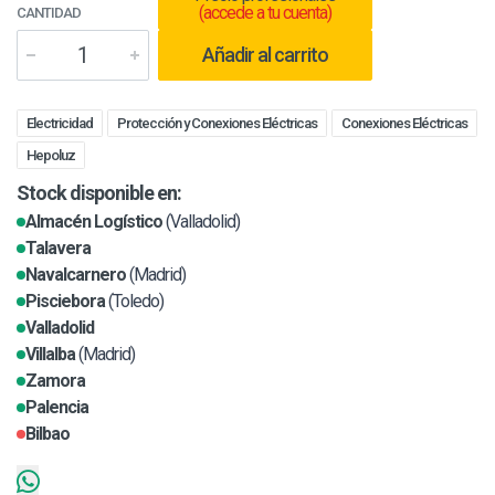
(accede a tu cuenta)
CANTIDAD
Añadir al carrito
Electricidad
Protección y Conexiones Eléctricas
Conexiones Eléctricas
Hepoluz
Stock disponible en:
Almacén Logístico
(Valladolid)
Talavera
Navalcarnero
(Madrid)
Pisciebora
(Toledo)
Valladolid
Villalba
(Madrid)
Zamora
Palencia
Bilbao