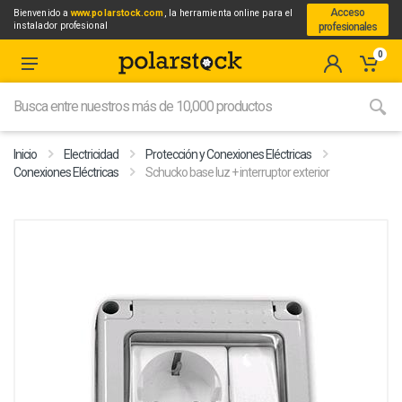
Acceso
Bienvenido a
www.polarstock.com
, la herramienta online para el
instalador profesional
profesionales
0
Inicio
Electricidad
Protección y Conexiones Eléctricas
Conexiones Eléctricas
Schucko base luz + interruptor exterior