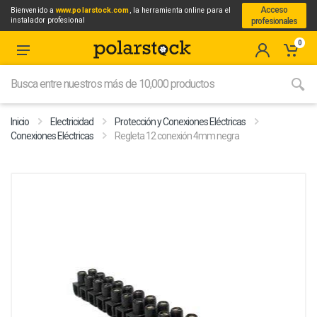
Acceso
Bienvenido a
www.polarstock.com
, la herramienta online para el
instalador profesional
profesionales
0
Inicio
Electricidad
Protección y Conexiones Eléctricas
Conexiones Eléctricas
Regleta 12 conexión 4mm negra