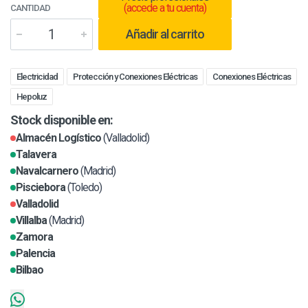
(accede a tu cuenta)
CANTIDAD
Añadir al carrito
Electricidad
Protección y Conexiones Eléctricas
Conexiones Eléctricas
Hepoluz
Stock disponible en:
Almacén Logístico
(Valladolid)
Talavera
Navalcarnero
(Madrid)
Pisciebora
(Toledo)
Valladolid
Villalba
(Madrid)
Zamora
Palencia
Bilbao