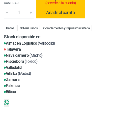
(accede a tu cuenta)
CANTIDAD
Añadir al carrito
Baños
Grifería Baños
Complementos y Repuestos Grifería
Stock disponible en:
Almacén Logístico
(Valladolid)
Talavera
Navalcarnero
(Madrid)
Pisciebora
(Toledo)
Valladolid
Villalba
(Madrid)
Zamora
Palencia
Bilbao