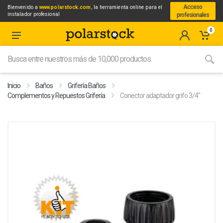
Acceso
Bienvenido a
www.polarstock.com
, la herramienta online para el
instalador profesional
profesionales
0
Inicio
Baños
Grifería Baños
Complementos y Repuestos Grifería
Conector adaptador grifo 3/4"