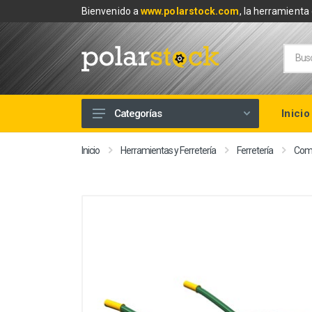
Bienvenido a
www.polarstock.com
, la herramienta 
Inicio
Categorías
Calefacción
Inicio
Herramientas y Ferretería
Ferretería
Comp
Climatización
Renovables
Tuberías y Fontanería
Baños
Piscinas
Herramientas y Ferretería