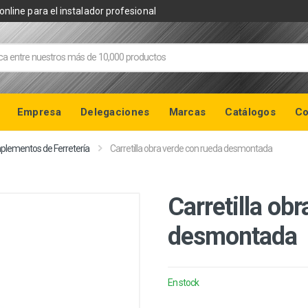
online para el instalador profesional
Empresa
Delegaciones
Marcas
Catálogos
Co
lementos de Ferretería
Carretilla obra verde con rueda desmontada
Carretilla ob
desmontada
En stock