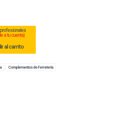
 profesionales
e a tu cuenta)
r al carrito
a
Complementos de Ferretería