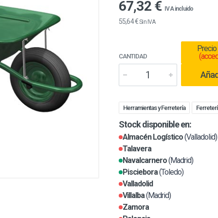
67,32 €
IVA incluido
55,64 €
Sin IVA
Precio
(acced
CANTIDAD
Añadi
Herramientas y Ferretería
Ferreterí
Stock disponible en:
Almacén Logístico
(Valladolid)
Talavera
Navalcarnero
(Madrid)
Pisciebora
(Toledo)
Valladolid
Villalba
(Madrid)
Zamora