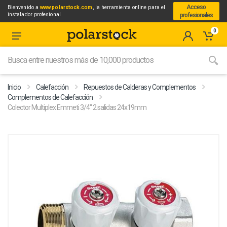
Acceso
Bienvenido a
www.polarstock.com
, la herramienta online para el
instalador profesional
profesionales
0
Inicio
Calefacción
Repuestos de Calderas y Complementos
Complementos de Calefacción
Colector Multiplex Emmeti 3/4" 2 salidas 24x19mm