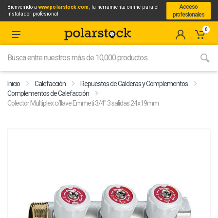
Acceso
Bienvenido a
www.polarstock.com
, la herramienta online para el
instalador profesional
profesionales
0
Inicio
Calefacción
Repuestos de Calderas y Complementos
Complementos de Calefacción
Colector Multiplex c/llave Emmeti 3/4" 3 salidas 24x19mm