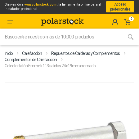
Acceso
Bienvenido a
www.polarstock.com
, la herramienta online para el
instalador profesional
profesionales
0
Inicio
Calefacción
Repuestos de Calderas y Complementos
Complementos de Calefacción
Colector latón Emmeti 1" 3 salidas 24x19mm cromado