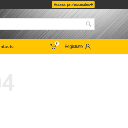
Acceso profesionales
0
Regístrate
ntacto
04