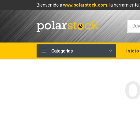
Bienvenido a
www.polarstock.com
, la herramienta 
Inicio
Categorías
Calefacción
Climatización
O
Renovables
Tuberías y Fontanería
Baños
Piscinas
Herramientas y Ferretería