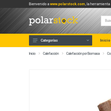
Bienvenido a
www.polarstock.com
, la herramienta 
Inicio
Categorías
Calefacción
Inicio
Calefacción
Calefacción por Biomasa
Co
Climatización
Renovables
Tuberías y Fontanería
Baños
Piscinas
Herramientas y Ferretería