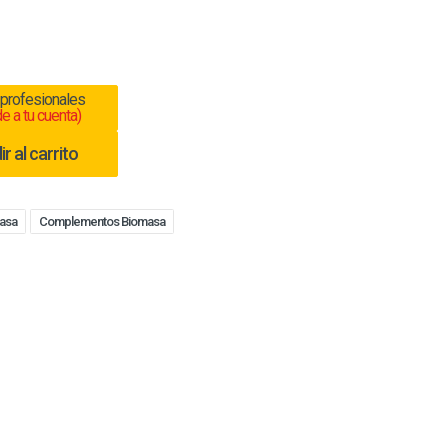
 profesionales
e a tu cuenta)
r al carrito
masa
Complementos Biomasa