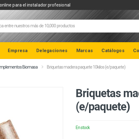
online para el instalador profesional
Empresa
Delegaciones
Marcas
Catálogos
Co
mplementos Biomasa
Briquetas madera paquete 10kilos (e/paquete)
Briquetas ma
(e/paquete)
En stock