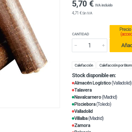
5,70 €
IVA incluido
4,71 €
Sin IVA
Precio
(acced
CANTIDAD
Añadi
Calefacción
Calefacción por Bio
Stock disponible en:
Almacén Logístico
(Valladolid)
Talavera
Navalcarnero
(Madrid)
Pisciebora
(Toledo)
Valladolid
Villalba
(Madrid)
Zamora