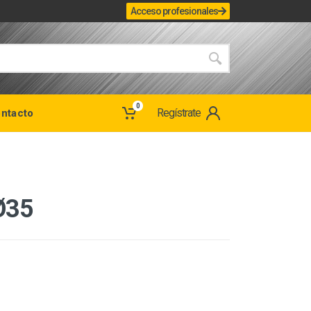
Acceso profesionales
0
Regístrate
ntacto
Ø35