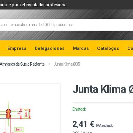
online para el instalador profesional
Empresa
Delegaciones
Marcas
Catálogos
Co
 Armarios de Suelo Radiante
Junta Klima Ø35
Junta Klima 
En stock
2,41 €
IVA incluido