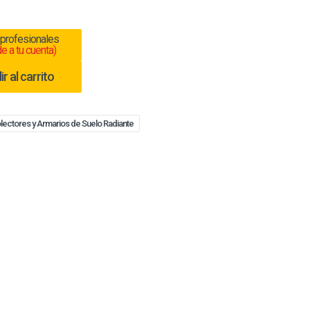
 profesionales
e a tu cuenta)
r al carrito
lectores y Armarios de Suelo Radiante