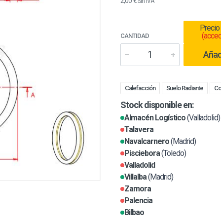
2,00 €
Sin IVA
Precio
(acced
CANTIDAD
Añadi
Calefacción
Suelo Radiante
Co
Stock disponible en:
Almacén Logístico
(Valladolid)
Talavera
Navalcarnero
(Madrid)
Pisciebora
(Toledo)
Valladolid
Villalba
(Madrid)
Zamora
Palencia
Bilbao