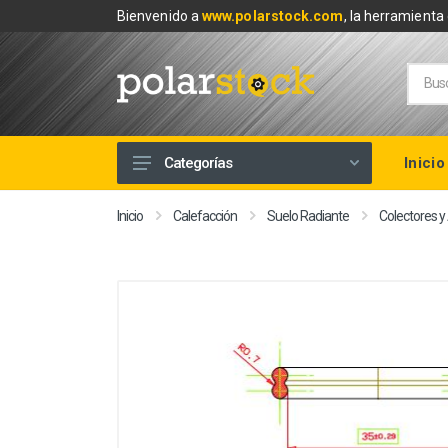
Bienvenido a
www.polarstock.com
, la herramienta 
Inicio
Categorías
Calefacción
Inicio
Calefacción
Suelo Radiante
Colectores y
Climatización
Renovables
Tuberías y Fontanería
Baños
Piscinas
Herramientas y Ferretería