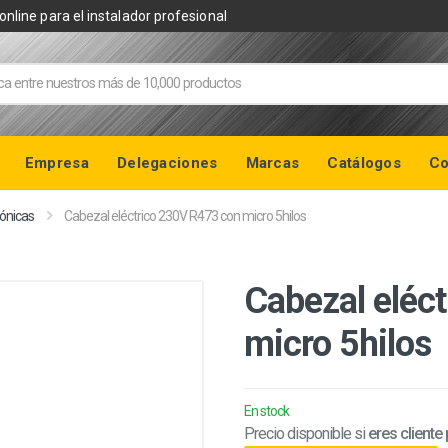
online para el instalador profesional
Empresa
Delegaciones
Marcas
Catálogos
Co
rónicas
Cabezal eléctrico 230V R473 con micro 5hilos
Cabezal eléc
micro 5hilos
En stock
Precio disponible si
eres cliente