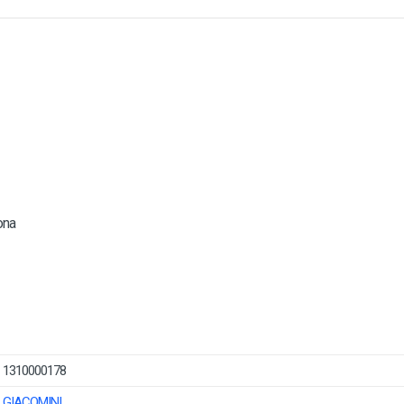
ona
1310000178
GIACOMINI