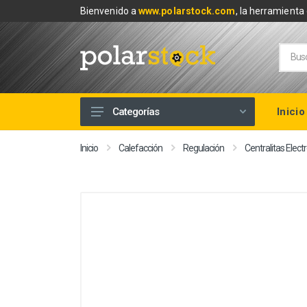
Bienvenido a
www.polarstock.com
, la herramienta 
Inicio
Categorías
Calefacción
Inicio
Calefacción
Regulación
Centralitas Elect
Climatización
Renovables
Tuberías y Fontanería
Baños
Piscinas
Herramientas y Ferretería