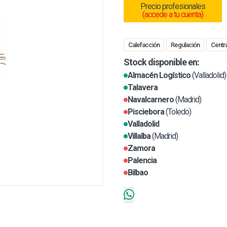
Precio profesionales
(accede a tu cuenta)
Calefacción
Regulación
Centra
Stock disponible en:
Almacén Logístico
(Valladolid)
Talavera
Navalcarnero
(Madrid)
Pisciebora
(Toledo)
Valladolid
Villalba
(Madrid)
Zamora
Palencia
Bilbao