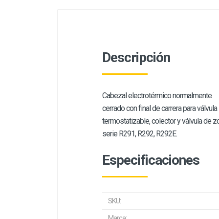
Descripción
Cabezal electrotérmico normalmente
cerrado con final de carrera para válvula
termostatizable, colector y válvula de z
serie R291, R292, R292E.
Especificaciones
SKU:
Marca: