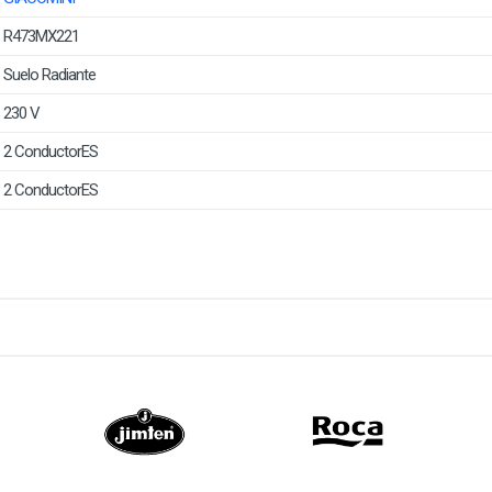
R473MX221
Suelo Radiante
230 V
2 ConductorES
2 ConductorES