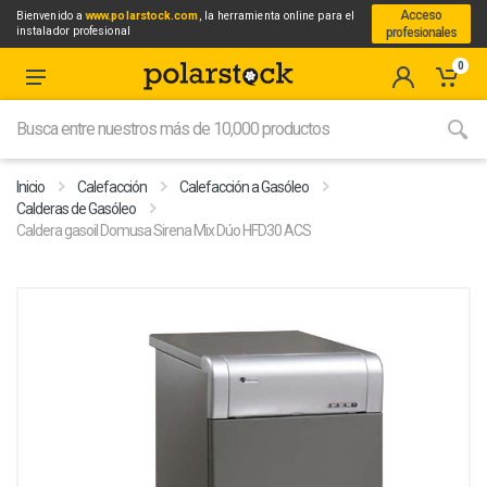
Acceso
Bienvenido a
www.polarstock.com
, la herramienta online para el
instalador profesional
profesionales
0
Inicio
Calefacción
Calefacción a Gasóleo
Calderas de Gasóleo
Caldera gasoil Domusa Sirena Mix Dúo HFD30 ACS