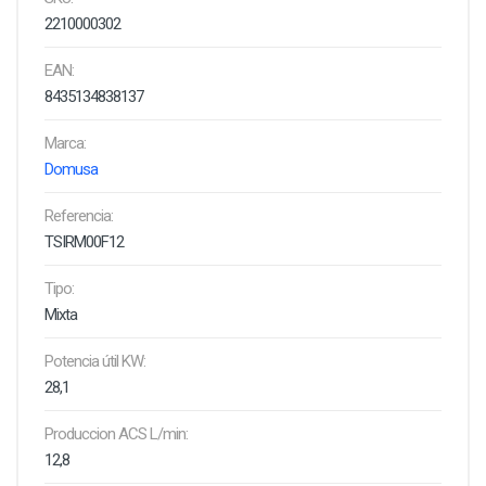
2210000302
EAN:
8435134838137
Marca:
Domusa
Referencia:
TSIRM00F12
Tipo:
Mixta
Potencia útil KW:
28,1
Produccion ACS L/min:
12,8