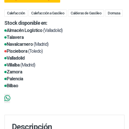
Calefacción
Calefacción a Gasóleo
Calderas de Gasóleo
Domusa
Stock disponible en:
Almacén Logístico
(Valladolid)
Talavera
Navalcarnero
(Madrid)
Pisciebora
(Toledo)
Valladolid
Villalba
(Madrid)
Zamora
Palencia
Bilbao
Descripción