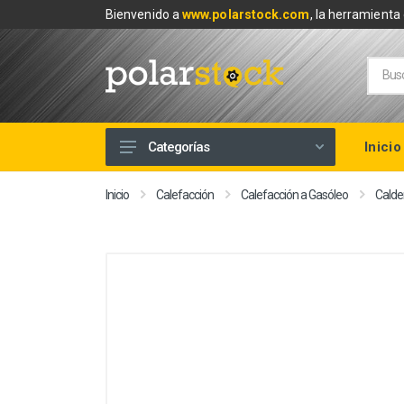
Bienvenido a
www.polarstock.com
, la herramienta 
Inicio
Categorías
Calefacción
Inicio
Calefacción
Calefacción a Gasóleo
Calde
Climatización
Renovables
Tuberías y Fontanería
Baños
Piscinas
Herramientas y Ferretería