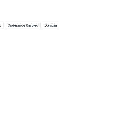
o
Calderas de Gasóleo
Domusa