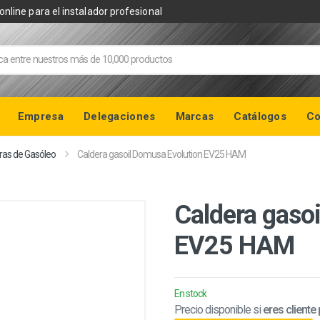
online para el instalador profesional
Empresa
Delegaciones
Marcas
Catálogos
Co
ras de Gasóleo
Caldera gasoil Domusa Evolution EV25 HAM
Caldera gaso
EV25 HAM
En stock
Precio disponible si
eres cliente