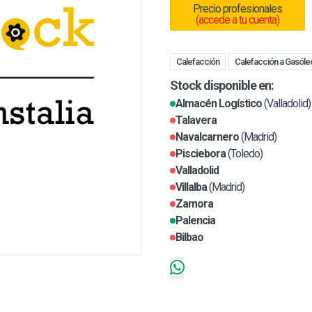
Precio profesionales
(accede a tu cuenta)
Calefacción
Calefacción a Gasóle
Stock disponible en:
Almacén Logístico
(Valladolid)
Talavera
Navalcarnero
(Madrid)
Pisciebora
(Toledo)
Valladolid
Villalba
(Madrid)
Zamora
Palencia
Bilbao