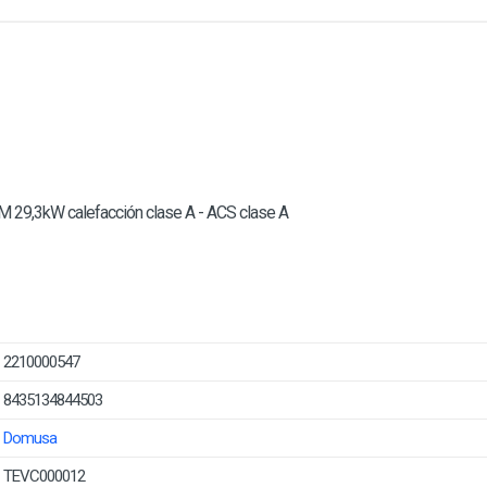
29,3kW calefacción clase A - ACS clase A
2210000547
8435134844503
Domusa
TEVC000012