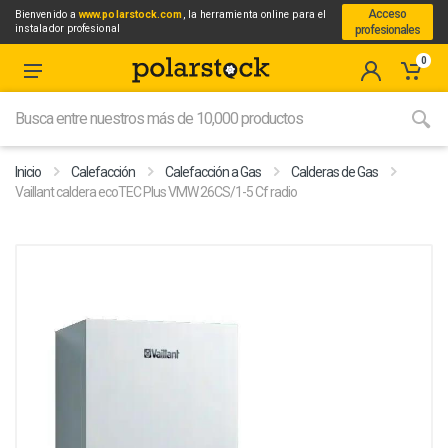
Acceso
Bienvenido a
www.polarstock.com
, la herramienta online para el
instalador profesional
profesionales
0
Inicio
Calefacción
Calefacción a Gas
Calderas de Gas
Vaillant caldera ecoTEC Plus VMW 26CS/1-5 Cf radio