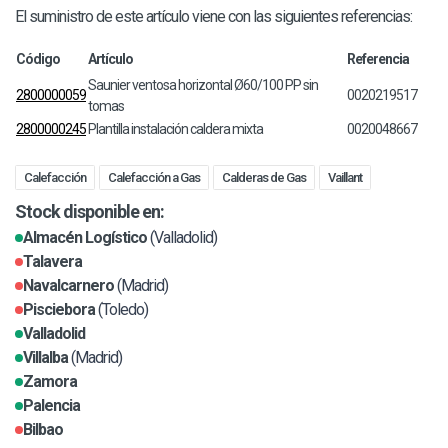
El suministro de este artículo viene con las siguientes referencias:
Código
Artículo
Referencia
Saunier ventosa horizontal Ø60/100 PP sin
2800000059
0020219517
tomas
2800000245
Plantilla instalación caldera mixta
0020048667
Calefacción
Calefacción a Gas
Calderas de Gas
Vaillant
Stock disponible en:
Almacén Logístico
(Valladolid)
Talavera
Navalcarnero
(Madrid)
Pisciebora
(Toledo)
Valladolid
Villalba
(Madrid)
Zamora
Palencia
Bilbao