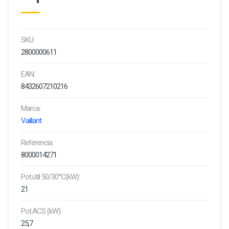
SKU:
2800000611
EAN:
8432607210216
Marca:
Vaillant
Referencia:
8000014271
Pot.útil 50/30°C(kW):
21
Pot.ACS (kW):
25,7