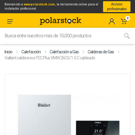
Acceso
Bienvenido a
www.polarstock.com
, la herramienta online para el
instalador profesional
profesionales
0
Inicio
Calefacción
Calefacción a Gas
Calderas de Gas
Vaillant caldera ecoTEC Plus VMW 26CS/1-5 C cableado.