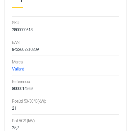
SKU:
2800000613
EAN:
8432607210209
Marca:
Vaillant
Referencia:
8000014269
Pot.útil 50/30°C(kW):
21
Pot.ACS (kW):
25,7