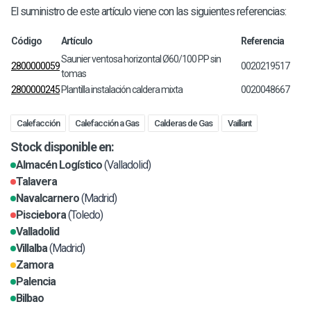
El suministro de este artículo viene con las siguientes referencias:
Código
Artículo
Referencia
Saunier ventosa horizontal Ø60/100 PP sin
2800000059
0020219517
tomas
2800000245
Plantilla instalación caldera mixta
0020048667
Calefacción
Calefacción a Gas
Calderas de Gas
Vaillant
Stock disponible en:
Almacén Logístico
(Valladolid)
Talavera
Navalcarnero
(Madrid)
Pisciebora
(Toledo)
Valladolid
Villalba
(Madrid)
Zamora
Palencia
Bilbao