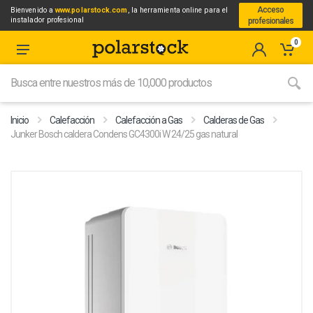
Acceso
Bienvenido a
www.polarstock.com
, la herramienta online para el
instalador profesional
profesionales
0
Inicio
Calefacción
Calefacción a Gas
Calderas de Gas
Junker Bosch caldera Condens GC4300i W 24/25 gas natural