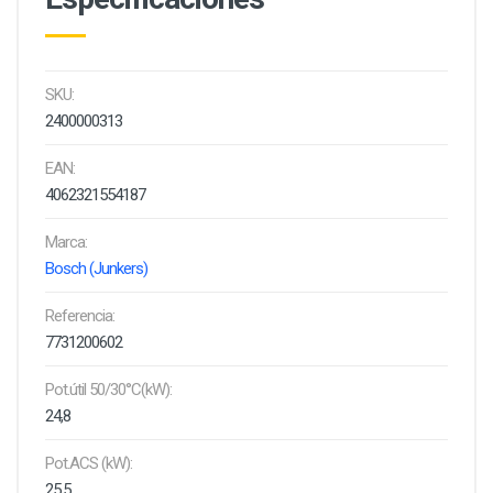
SKU:
2400000313
EAN:
4062321554187
Marca:
Bosch (Junkers)
Referencia:
7731200602
Pot.útil 50/30°C(kW):
24,8
Pot.ACS (kW):
25,5