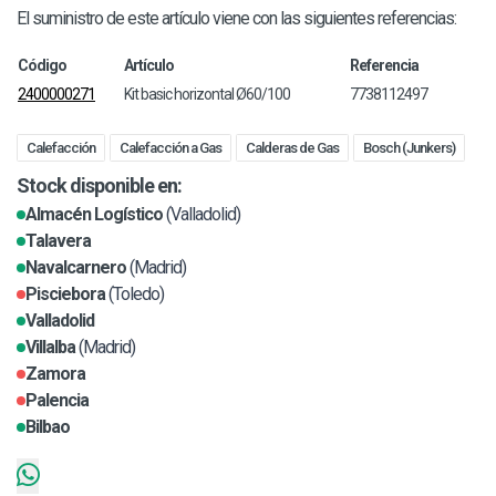
El suministro de este artículo viene con las siguientes referencias:
Código
Artículo
Referencia
2400000271
Kit basic horizontal Ø60/100
7738112497
Calefacción
Calefacción a Gas
Calderas de Gas
Bosch (Junkers)
Stock disponible en:
Almacén Logístico
(Valladolid)
Talavera
Navalcarnero
(Madrid)
Pisciebora
(Toledo)
Valladolid
Villalba
(Madrid)
Zamora
Palencia
Bilbao