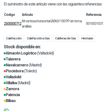
El suministro de este artículo viene con las siguientes referencias:
Código
Artículo
Referencia
Kit ventosa horizontal ØØ60/100 PP sin toma
2500000712
0010031031
análisis
Calefacción
Calefacción a Gas
Calderas de Gas
Hermann
Stock disponible en:
Almacén Logístico
(Valladolid)
Talavera
Navalcarnero
(Madrid)
Pisciebora
(Toledo)
Valladolid
Villalba
(Madrid)
Zamora
Palencia
Bilbao