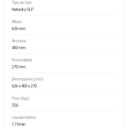
Tipo de Gas:
Natural y GLP
Altura:
626 mm
Anchura:
400 mm
Profundidad:
270 mm
Dimensiones (mm)
626 x 400 x 270
Peso (kgs)
25,6
Caudal minimo
1,7 l/min