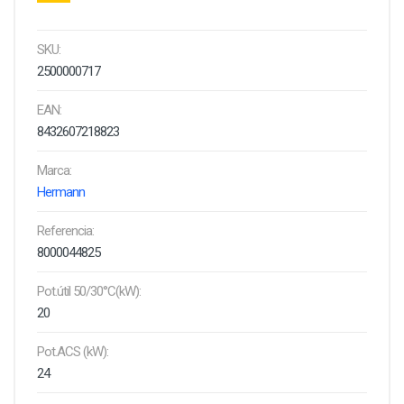
SKU:
2500000717
EAN:
8432607218823
Marca:
Hermann
Referencia:
8000044825
Pot.útil 50/30°C(kW):
20
Pot.ACS (kW):
24