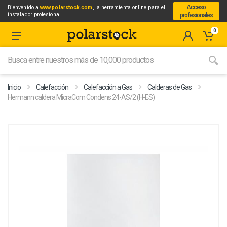
Acceso
Bienvenido a
www.polarstock.com
, la herramienta online para el
instalador profesional
profesionales
0
Inicio
Calefacción
Calefacción a Gas
Calderas de Gas
Hermann caldera MicraCom Condens 24-AS/2 (H-ES)