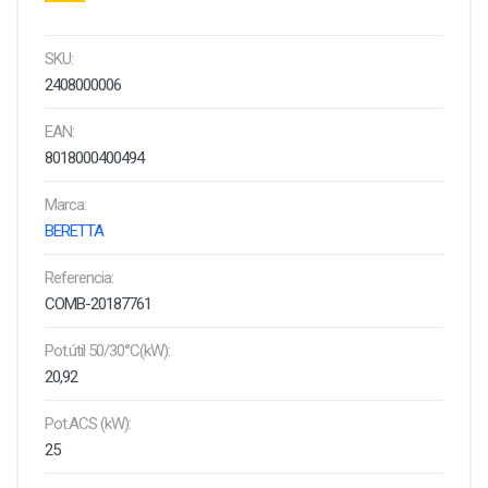
SKU:
2408000006
EAN:
8018000400494
Marca:
BERETTA
Referencia:
COMB-20187761
Pot.útil 50/30°C(kW):
20,92
Pot.ACS (kW):
25