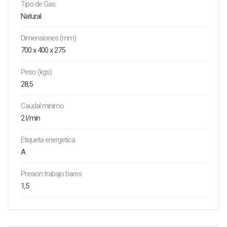
Tipo de Gas:
Natural
Dimensiones (mm)
700 x 400 x 275
Peso (kgs)
28,5
Caudal minimo
2 l/min
Etiqueta energetica
A
Presion trabajo bares
1,5