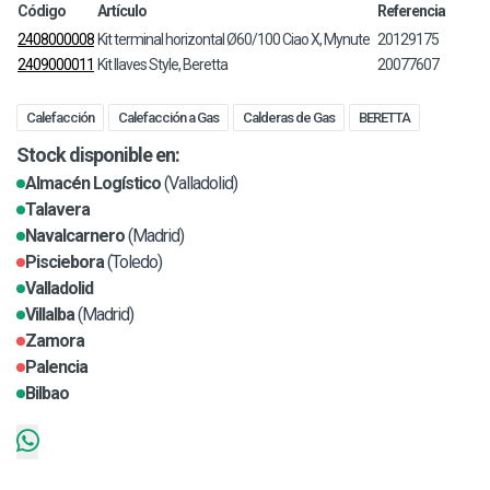
Código
Artículo
Referencia
2408000008
Kit terminal horizontal Ø60/100 Ciao X, Mynute
20129175
2409000011
Kit llaves Style, Beretta
20077607
Calefacción
Calefacción a Gas
Calderas de Gas
BERETTA
Stock disponible en:
Almacén Logístico
(Valladolid)
Talavera
Navalcarnero
(Madrid)
Pisciebora
(Toledo)
Valladolid
Villalba
(Madrid)
Zamora
Palencia
Bilbao