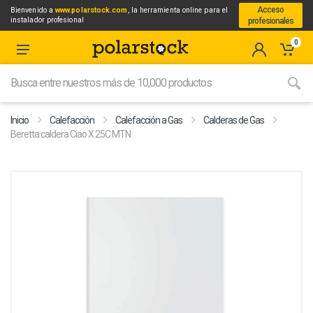
Acceso
Bienvenido a
www.polarstock.com
, la herramienta online para el
instalador profesional
profesionales
0
Inicio
Calefacción
Calefacción a Gas
Calderas de Gas
Beretta caldera Ciao X 25C MTN