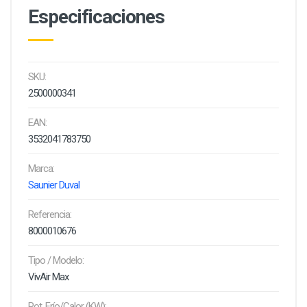
Especificaciones
SKU:
2500000341
EAN:
3532041783750
Marca:
Saunier Duval
Referencia:
8000010676
Tipo / Modelo:
VivAir Max
Pot. Frío/Calor (KW):