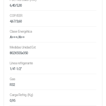
6,40/5,30
COP/EER:
4,67/3,60
Clase Energética
A+++/A++
Medidas Unidad Ext.
802X555x350
Línea refrigerante
1/4"-1/2"
Gas
R32
Carga Refrig. (Kg)
0,95