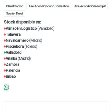
Climatización
Aire Acondicionado Doméstico
Aire Acondicionado Split
Saunier Duval
Stock disponible en:
Almacén Logístico
(Valladolid)
Talavera
Navalcarnero
(Madrid)
Pisciebora
(Toledo)
Valladolid
Villalba
(Madrid)
Zamora
Palencia
Bilbao