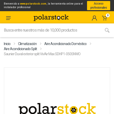
Acceso
Bienvenido a
www.polarstock.com
, la herramienta online para el
instalador profesional
profesionales
0
Inicio
Climatización
Aire Acondicionado Doméstico
Aire Acondicionado Split
Saunier Duval exterior split VivAir Max SDHP1-050SNWO