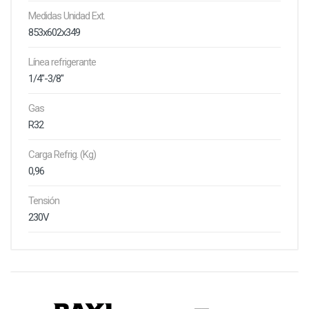
Medidas Unidad Ext.
853x602x349
Línea refrigerante
1/4"-3/8"
Gas
R32
Carga Refrig. (Kg)
0,96
Tensión
230V