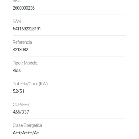
SKU:
2600000236
EAN:
5411692328191
Referencia:
4213082
Tipo / Modelo:
Kios
Pot. Frío/Calor (KW):
5,2/5,1
COP/EER:
4,66/3,37
Clase Energética
A++/A+++/A+