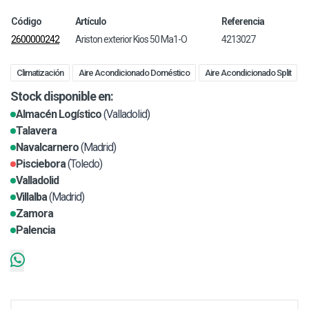
Código
Artículo
Referencia
2600000242
Ariston exterior Kios 50 Ma1-O
4213027
Climatización
Aire Acondicionado Doméstico
Aire Acondicionado Split
Stock disponible en:
Almacén Logístico
(Valladolid)
Talavera
Navalcarnero
(Madrid)
Pisciebora
(Toledo)
Valladolid
Villalba
(Madrid)
Zamora
Palencia