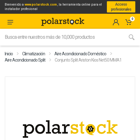
Acceso
Bienvenido a
www.polarstock.com
, la herramienta online para el
instalador profesional
profesionales
0
Inicio
Climatización
Aire Acondicionado Doméstico
Aire Acondicionado Split
Conjunto Split Ariston Kios Net50 MMA1