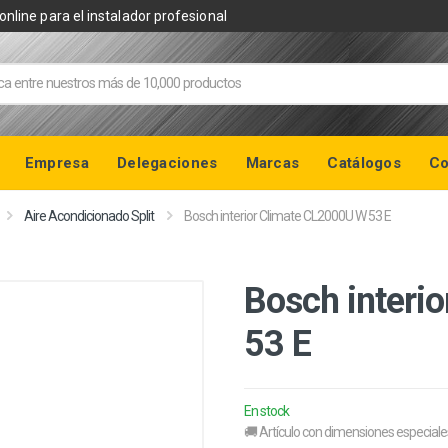
online para el instalador profesional
Empresa
Delegaciones
Marcas
Catálogos
Co
Aire Acondicionado Split
Bosch interior Climate CL2000U W 53 E
Bosch interi
53 E
En stock
🚚 Artículo con dimensiones especiale