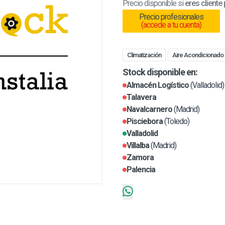
Precio disponible si
eres cliente
Precio profesionales
(accede a tu cuenta)
Climatización
Aire Acondicionado
Stock disponible en:
Almacén Logístico
(Valladolid)
Talavera
Navalcarnero
(Madrid)
Pisciebora
(Toledo)
Valladolid
Villalba
(Madrid)
Zamora
Palencia