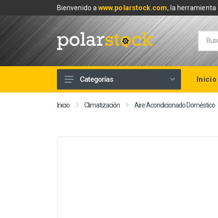
Bienvenido a
www.polarstock.com
, la herramienta 
Inicio
Categorías
Calefacción
Inicio
Climatización
Aire Acondicionado Doméstico
Climatización
Renovables
Tuberías y Fontanería
Baños
Piscinas
Herramientas y Ferretería