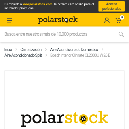
Acceso
Bienvenido a
www.polarstock.com
, la herramienta online para el
instalador profesional
profesionales
0
Inicio
Climatización
Aire Acondicionado Doméstico
Aire Acondicionado Split
Bosch interior Climate CL2000U W 26 E