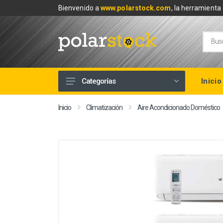
Bienvenido a
www.polarstock.com
, la herramienta 
Inicio
Categorías
Calefacción
Inicio
Climatización
Aire Acondicionado Doméstico
Climatización
Renovables
Tuberías y Fontanería
Baños
Piscinas
Herramientas y Ferretería