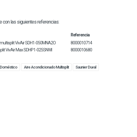
ne con las siguientes referencias:
Referencia
r multisplit VivAir SDH1-050MNA2O
8000010714
r split VivAir Max SDHP1-025SNWI
8000010680
 Doméstico
Aire Acondicionado Multisplit
Saunier Duval