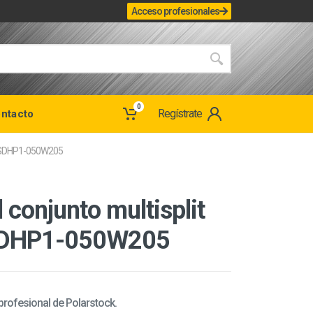
Acceso profesionales
0
Regístrate
ntacto
ax SDHP1-050W205
 conjunto multisplit
 SDHP1-050W205
 profesional de Polarstock.