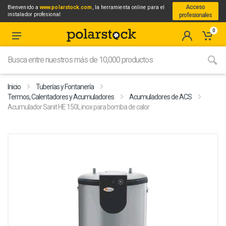
Acceso
Bienvenido a
www.polarstock.com
, la herramienta online para el
instalador profesional
profesionales
0
Inicio
Tuberías y Fontanería
Termos, Calentadores y Acumuladores
Acumuladores de ACS
Acumulador Sanit HE 150L inox para bomba de calor