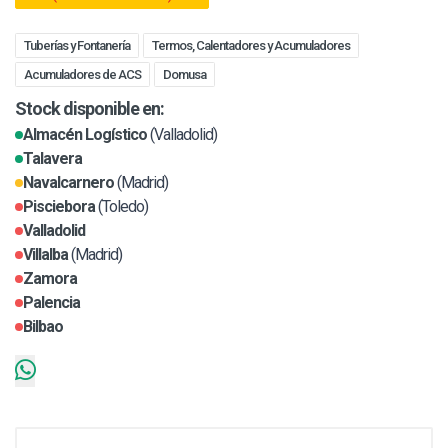
Tuberías y Fontanería
Termos, Calentadores y Acumuladores
Acumuladores de ACS
Domusa
Stock disponible en:
Almacén Logístico
(Valladolid)
Talavera
Navalcarnero
(Madrid)
Pisciebora
(Toledo)
Valladolid
Villalba
(Madrid)
Zamora
Palencia
Bilbao