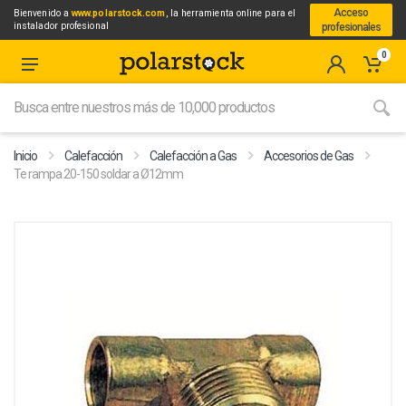
Acceso
Bienvenido a
www.polarstock.com
, la herramienta online para el
instalador profesional
profesionales
0
Inicio
Calefacción
Calefacción a Gas
Accesorios de Gas
Te rampa 20-150 soldar a Ø12mm