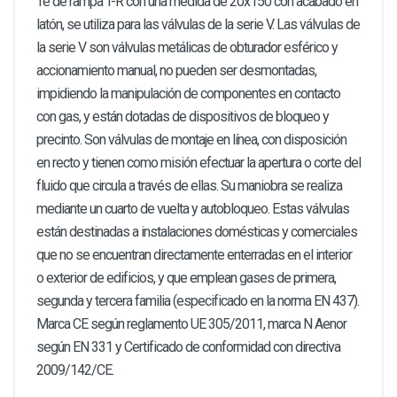
Te de rampa T-R con una medida de 20x150 con acabado en
latón, se utiliza para las válvulas de la serie V. Las válvulas de
la serie V son válvulas metálicas de obturador esférico y
accionamiento manual, no pueden ser desmontadas,
impidiendo la manipulación de componentes en contacto
con gas, y están dotadas de dispositivos de bloqueo y
precinto. Son válvulas de montaje en línea, con disposición
en recto y tienen como misión efectuar la apertura o corte del
fluido que circula a través de ellas. Su maniobra se realiza
mediante un cuarto de vuelta y autobloqueo. Estas válvulas
están destinadas a instalaciones domésticas y comerciales
que no se encuentran directamente enterradas en el interior
o exterior de edificios, y que emplean gases de primera,
segunda y tercera familia (especificado en la norma EN 437).
Marca CE según reglamento UE 305/2011, marca N Aenor
según EN 331 y Certificado de conformidad con directiva
2009/142/CE.