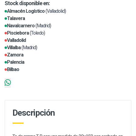
Stock disponible en:
Almacén Logístico
(Valladolid)
Talavera
Navalcarnero
(Madrid)
Pisciebora
(Toledo)
Valladolid
Villalba
(Madrid)
Zamora
Palencia
Bilbao
Descripción