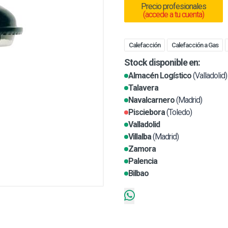
Precio profesionales
(accede a tu cuenta)
Calefacción
Calefacción a Gas
Stock disponible en:
Almacén Logístico
(Valladolid)
Talavera
Navalcarnero
(Madrid)
Pisciebora
(Toledo)
Valladolid
Villalba
(Madrid)
Zamora
Palencia
Bilbao