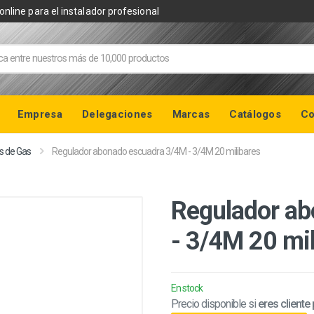
online para el instalador profesional
Empresa
Delegaciones
Marcas
Catálogos
Co
s de Gas
Regulador abonado escuadra 3/4M - 3/4M 20 milibares
Regulador a
- 3/4M 20 mi
En stock
Precio disponible si
eres cliente