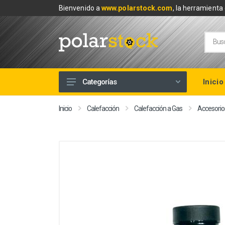
Bienvenido a
www.polarstock.com
, la herramienta 
Inicio
Categorías
Calefacción
Inicio
Calefacción
Calefacción a Gas
Accesorio
Climatización
Renovables
Tuberías y Fontanería
Baños
Piscinas
Herramientas y Ferretería