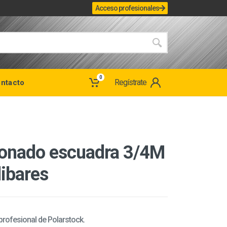
Acceso profesionales
0
Regístrate
ntacto
bonado escuadra 3/4M
libares
 profesional de Polarstock.