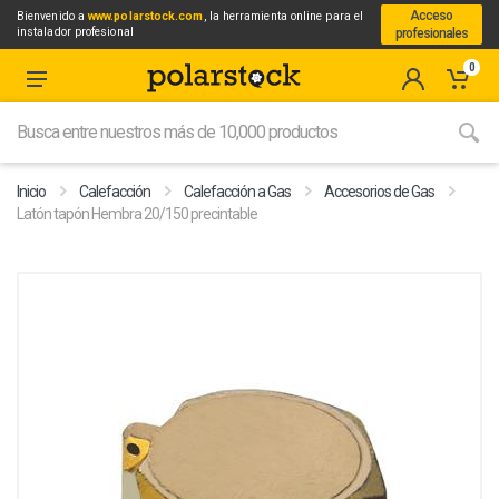
Acceso
Bienvenido a
www.polarstock.com
, la herramienta online para el
instalador profesional
profesionales
0
Inicio
Calefacción
Calefacción a Gas
Accesorios de Gas
Latón tapón Hembra 20/150 precintable