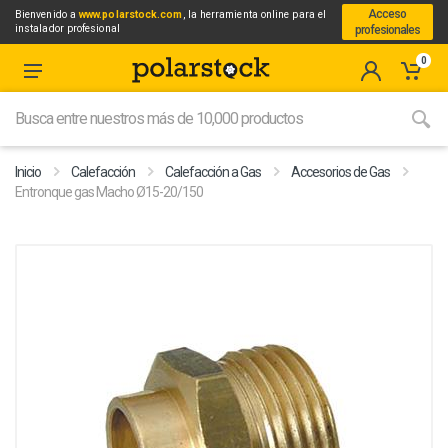
Acceso
Bienvenido a
www.polarstock.com
, la herramienta online para el
instalador profesional
profesionales
0
Inicio
Calefacción
Calefacción a Gas
Accesorios de Gas
Entronque gas Macho Ø15-20/150