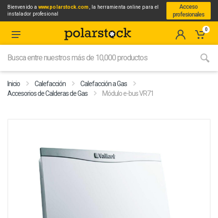
Acceso
Bienvenido a
www.polarstock.com
, la herramienta online para el
instalador profesional
profesionales
0
Inicio
Calefacción
Calefacción a Gas
Accesorios de Calderas de Gas
Módulo e-bus VR71