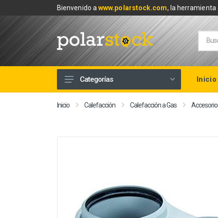
Bienvenido a
www.polarstock.com
, la herramienta 
Inicio
Categorías
Calefacción
Inicio
Calefacción
Calefacción a Gas
Accesorio
Climatización
Renovables
Tuberías y Fontanería
Baños
Piscinas
Herramientas y Ferretería