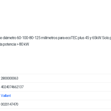
de diámetro 60-100-80-125 milímetros para ecoTEC plus 45 y 65kW. Solo p
a potencia > 80 kW.
2800000063
4024074662137
Vaillant
0020147470