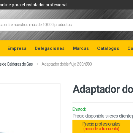
online para el instalador profesional
Empresa
Delegaciones
Marcas
Catálogos
Co
s de Calderas de Gas
Adaptador doble flujo Ø80/Ø80
Adaptador do
En stock
Precio disponible si
eres cliente
Precio profesionales
(accede a tu cuenta)