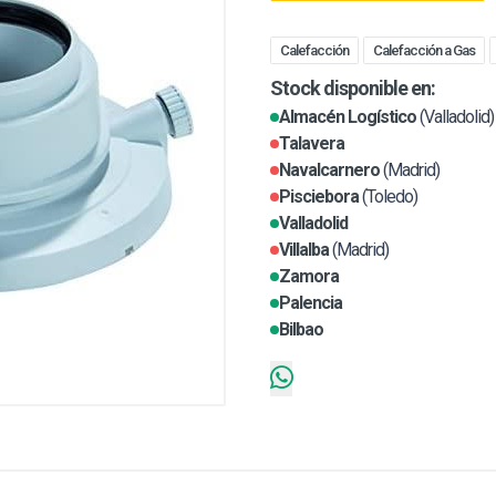
Calefacción
Calefacción a Gas
Stock disponible en:
Almacén Logístico
(Valladolid)
Talavera
Navalcarnero
(Madrid)
Pisciebora
(Toledo)
Valladolid
Villalba
(Madrid)
Zamora
Palencia
Bilbao