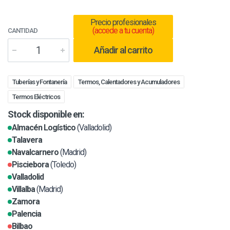
Precio profesionales
(accede a tu cuenta)
CANTIDAD
Añadir al carrito
Tuberías y Fontanería
Termos, Calentadores y Acumuladores
Termos Eléctricos
Stock disponible en:
Almacén Logístico
(Valladolid)
Talavera
Navalcarnero
(Madrid)
Pisciebora
(Toledo)
Valladolid
Villalba
(Madrid)
Zamora
Palencia
Bilbao