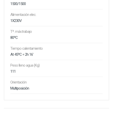
1500/1500
Alimentación elec.
1X230V
Tª. máx.trabajo
80ºC
Tiempo calentamiento
At 45ºC = 2h 16'
Peso lleno agua (Kg)
111
Orientación
Multiposición