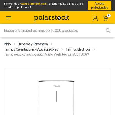
Acceso
Bienvenido a
www.polarstock.com
, la herramienta online para el
instalador profesional
profesionales
0
Inicio
Tuberías y Fontanería
Termos, Calentadores y Acumuladores
Termos Eléctricos
Termo eléctrico multiposición Ariston Velis Pro wifi 80L 1500W