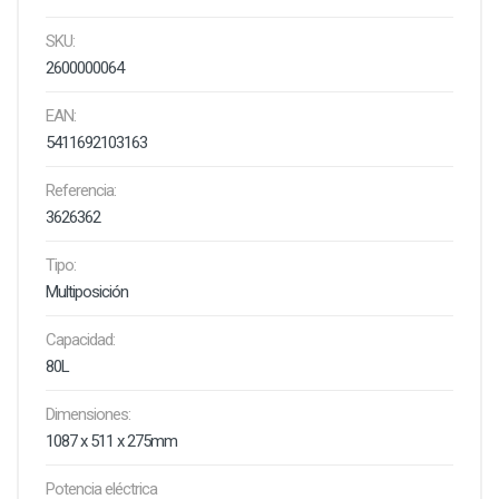
SKU:
2600000064
EAN:
5411692103163
Referencia:
3626362
Tipo:
Multiposición
Capacidad:
80L
Dimensiones:
1087 x 511 x 275mm
Potencia eléctrica