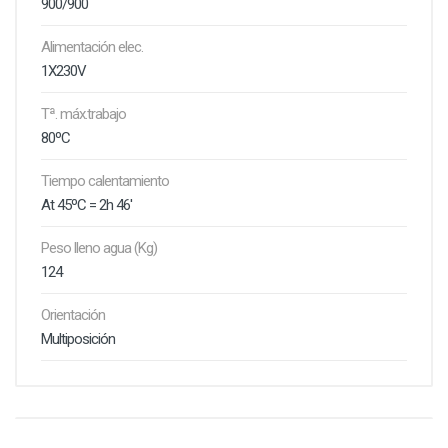
900/900
Alimentación elec.
1X230V
Tª. máx.trabajo
80ºC
Tiempo calentamiento
At 45ºC = 2h 46'
Peso lleno agua (Kg)
124
Orientación
Multiposición