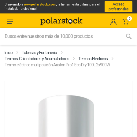
Acceso
Bienvenido a
www.polarstock.com
, la herramienta online para el
instalador profesional
profesionales
0
Inicio
Tuberías y Fontanería
Termos, Calentadores y Acumuladores
Termos Eléctricos
Termo eléctrico multiposición Ariston Pro1 Eco Dry 100L 2x900W