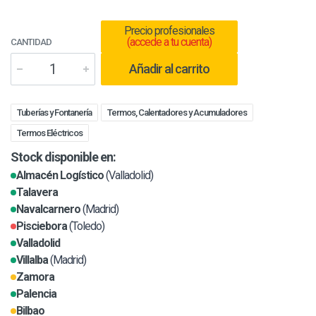
Precio profesionales
(accede a tu cuenta)
CANTIDAD
Añadir al carrito
Tuberías y Fontanería
Termos, Calentadores y Acumuladores
Termos Eléctricos
Stock disponible en:
Almacén Logístico
(Valladolid)
Talavera
Navalcarnero
(Madrid)
Pisciebora
(Toledo)
Valladolid
Villalba
(Madrid)
Zamora
Palencia
Bilbao