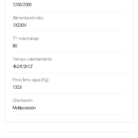
1250/2500
Alimentación elec.
1X230V
Tª. máx.trabajo
80
Tiempo calentamiento
4h24'/2h12'
Peso lleno agua (Kg)
132,6
Orientación
Multiposición