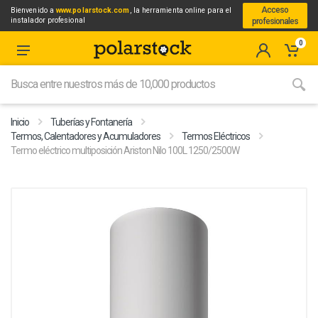
Acceso
Bienvenido a
www.polarstock.com
, la herramienta online para el
instalador profesional
profesionales
0
Inicio
Tuberías y Fontanería
Termos, Calentadores y Acumuladores
Termos Eléctricos
Termo eléctrico multiposición Ariston Nilo 100L 1250/2500W