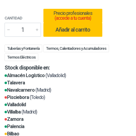
Precio profesionales
(accede a tu cuenta)
CANTIDAD
Añadir al carrito
Tuberías y Fontanería
Termos, Calentadores y Acumuladores
Termos Eléctricos
Stock disponible en:
Almacén Logístico
(Valladolid)
Talavera
Navalcarnero
(Madrid)
Pisciebora
(Toledo)
Valladolid
Villalba
(Madrid)
Zamora
Palencia
Bilbao