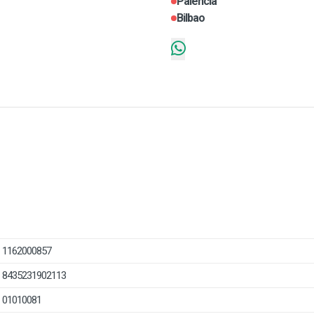
Palencia
Bilbao
1162000857
8435231902113
01010081