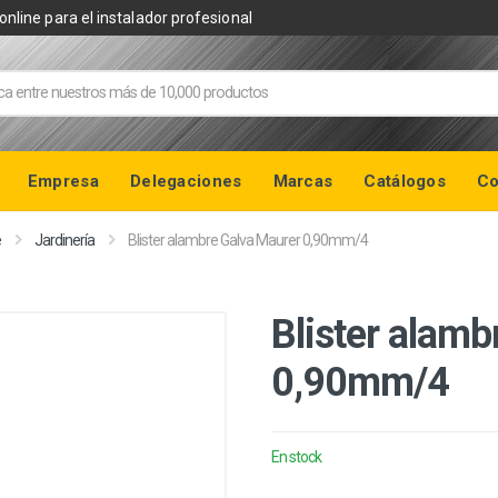
online para el instalador profesional
Empresa
Delegaciones
Marcas
Catálogos
Co
e
Jardinería
Blister alambre Galva Maurer 0,90mm/4
Blister alamb
0,90mm/4
En stock