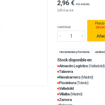
2,96 €
IVA incluido
2,45 €
Sin IVA
Precio
(acced
CANTIDAD
Añadi
Herramientas y Ferretería
Jardinerí
Stock disponible en:
Almacén Logístico
(Valladolid)
Talavera
Navalcarnero
(Madrid)
Pisciebora
(Toledo)
Valladolid
Villalba
(Madrid)
Zamora