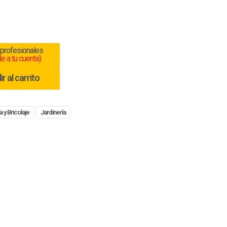
 profesionales
e a tu cuenta)
r al carrito
a y Bricolaje
Jardinería