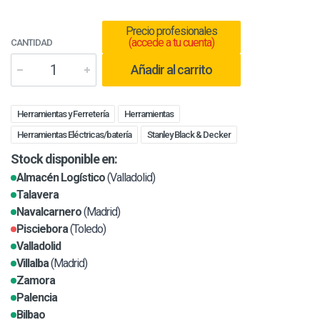
Precio profesionales
(accede a tu cuenta)
CANTIDAD
Añadir al carrito
Herramientas y Ferretería
Herramientas
Herramientas Eléctricas/batería
Stanley Black & Decker
Stock disponible en:
Almacén Logístico
(Valladolid)
Talavera
Navalcarnero
(Madrid)
Pisciebora
(Toledo)
Valladolid
Villalba
(Madrid)
Zamora
Palencia
Bilbao