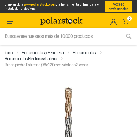
Acceso
Bienvenido a
www.polarstock.com
, la herramienta online para el
instalador profesional
profesionales
0
Inicio
Herramientas y Ferretería
Herramientas
Herramientas Eléctricas/batería
Broca piedra Extreme Ø8x120mm vástago 3 caras