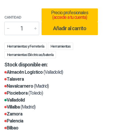
Precio profesionales
(accede a tu cuenta)
CANTIDAD
Añadir al carrito
Herramientas y Ferretería
Herramientas
Herramientas Eléctricas/batería
Stock disponible en:
Almacén Logístico
(Valladolid)
Talavera
Navalcarnero
(Madrid)
Pisciebora
(Toledo)
Valladolid
Villalba
(Madrid)
Zamora
Palencia
Bilbao